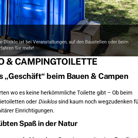
e Dixiklo ist bei Veranstaltungen, auf den Baustellen oder beim
fahren Sie mehr!
LO & CAMPINGTOILETTE
das „Geschäft“ beim Bauen & Campen
Orten wo es keine herkömmliche Toilette gibt – Ob beim
etoiletten oder
Dixiklos
sind kaum noch wegzudenken fü
tärer Einrichtigungen.
übten Spaß in der Natur