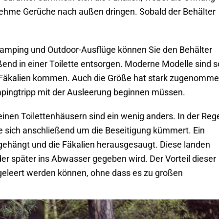
nehme Gerüche nach außen dringen. Sobald der Behälter
 Camping und Outdoor-Ausflüge können Sie den Behälter
d in einer Toilette entsorgen. Moderne Modelle sind s
en Fäkalien kommen. Auch die Größe hat stark zugenomme
ingtripp mit der Ausleerung beginnen müssen.
einen Toilettenhäusern sind ein wenig anders. In der Reg
he sich anschließend um die Beseitigung kümmert. Ein
g gehängt und die Fäkalien herausgesaugt. Diese landen
er später ins Abwasser gegeben wird. Der Vorteil dieser
h geleert werden können, ohne dass es zu großen