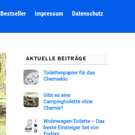
Bestseller
Impressum
Datenschutz
AKTUELLE BEITRÄGE
Toilettenpapier für das
Chemieklo
Gibt es eine
Campingtoilette ohne
Chemie?
Wohnwagen-Toilette – Das
beste Einsteiger Set von
Enders