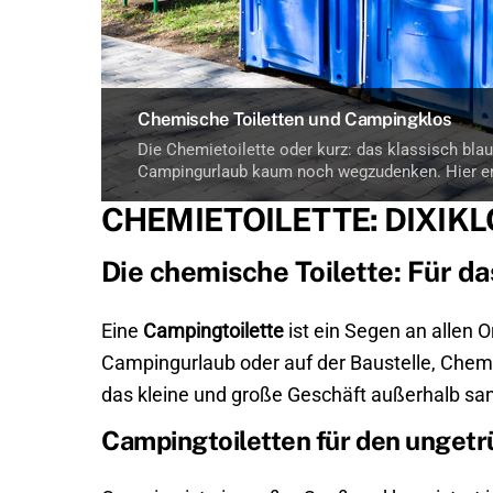
Chemische Toiletten und Campingklos
Die Chemietoilette oder kurz: das klassisch blau
Campingurlaub kaum noch wegzudenken. Hier er
CHEMIETOILETTE: DIXIK
Die chemische Toilette: Für 
Eine
Campingtoilette
ist ein Segen an allen 
Campingurlaub oder auf der Baustelle, Chemi
das kleine und große Geschäft außerhalb sani
Campingtoiletten für den ungetr