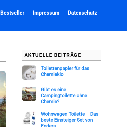
Bestseller
Impressum
Datenschutz
AKTUELLE BEITRÄGE
Toilettenpapier für das
Chemieklo
Gibt es eine
Campingtoilette ohne
Chemie?
Wohnwagen-Toilette – Das
beste Einsteiger Set von
Enders