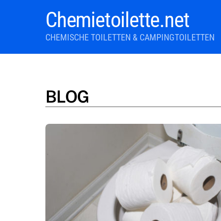
Skip
Chemietoilette.net
to
content
CHEMISCHE TOILETTEN & CAMPINGTOILETTEN
BLOG